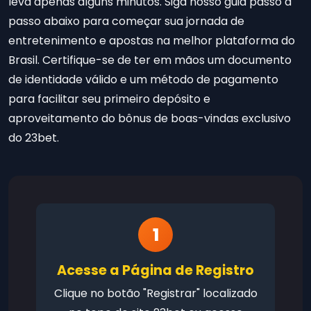
leva apenas alguns minutos. Siga nosso guia passo a
passo abaixo para começar sua jornada de
entretenimento e apostas na melhor plataforma do
Brasil. Certifique-se de ter em mãos um documento
de identidade válido e um método de pagamento
para facilitar seu primeiro depósito e
aproveitamento do bônus de boas-vindas exclusivo
do 23bet.
1
Acesse a Página de Registro
Clique no botão "Registrar" localizado