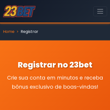
Home
Registrar
Registrar no 23bet
Crie sua conta em minutos e receba
bônus exclusivo de boas-vindas!