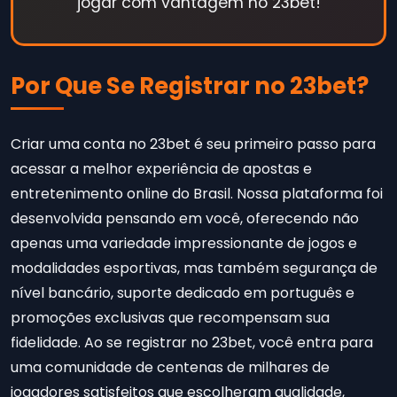
jogar com vantagem no 23bet!
Por Que Se Registrar no 23bet?
Criar uma conta no 23bet é seu primeiro passo para
acessar a melhor experiência de apostas e
entretenimento online do Brasil. Nossa plataforma foi
desenvolvida pensando em você, oferecendo não
apenas uma variedade impressionante de jogos e
modalidades esportivas, mas também segurança de
nível bancário, suporte dedicado em português e
promoções exclusivas que recompensam sua
fidelidade. Ao se registrar no 23bet, você entra para
uma comunidade de centenas de milhares de
jogadores satisfeitos que escolheram qualidade,