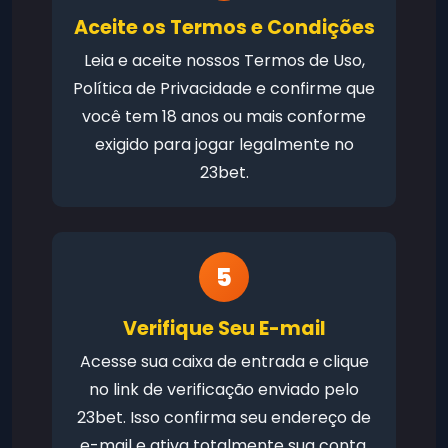
Aceite os Termos e Condições
Leia e aceite nossos Termos de Uso,
Política de Privacidade e confirme que
você tem 18 anos ou mais conforme
exigido para jogar legalmente no
23bet.
5
Verifique Seu E-mail
Acesse sua caixa de entrada e clique
no link de verificação enviado pelo
23bet. Isso confirma seu endereço de
e-mail e ativa totalmente sua conta.