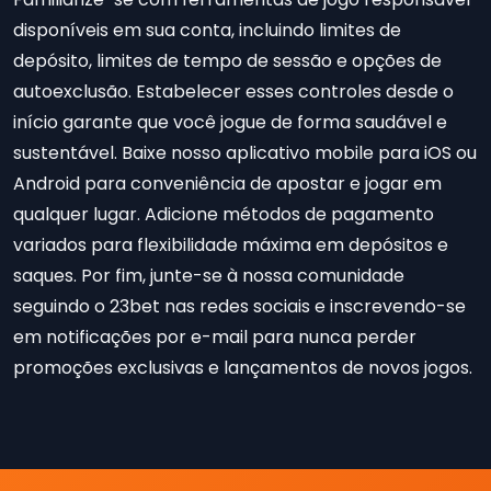
disponíveis em sua conta, incluindo limites de
depósito, limites de tempo de sessão e opções de
autoexclusão. Estabelecer esses controles desde o
início garante que você jogue de forma saudável e
sustentável. Baixe nosso aplicativo mobile para iOS ou
Android para conveniência de apostar e jogar em
qualquer lugar. Adicione métodos de pagamento
variados para flexibilidade máxima em depósitos e
saques. Por fim, junte-se à nossa comunidade
seguindo o 23bet nas redes sociais e inscrevendo-se
em notificações por e-mail para nunca perder
promoções exclusivas e lançamentos de novos jogos.