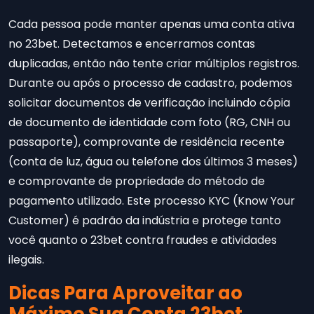
Cada pessoa pode manter apenas uma conta ativa
no 23bet. Detectamos e encerramos contas
duplicadas, então não tente criar múltiplos registros.
Durante ou após o processo de cadastro, podemos
solicitar documentos de verificação incluindo cópia
de documento de identidade com foto (RG, CNH ou
passaporte), comprovante de residência recente
(conta de luz, água ou telefone dos últimos 3 meses)
e comprovante de propriedade do método de
pagamento utilizado. Este processo KYC (Know Your
Customer) é padrão da indústria e protege tanto
você quanto o 23bet contra fraudes e atividades
ilegais.
Dicas Para Aproveitar ao