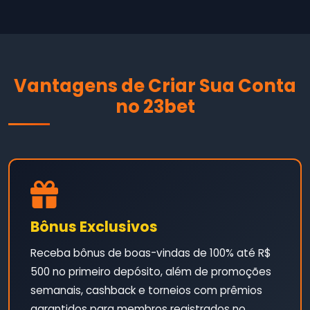
Vantagens de Criar Sua Conta
no 23bet
Bônus Exclusivos
Receba bônus de boas-vindas de 100% até R$
500 no primeiro depósito, além de promoções
semanais, cashback e torneios com prêmios
garantidos para membros registrados no