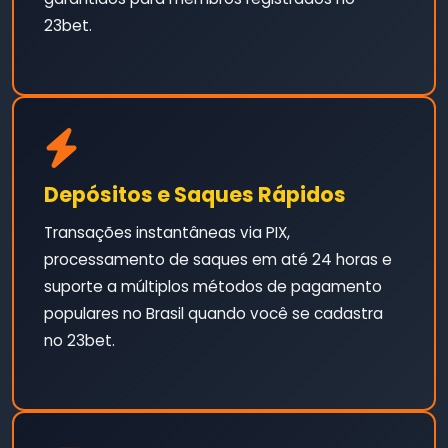
23bet.
Depósitos e Saques Rápidos
Transações instantâneas via PIX,
processamento de saques em até 24 horas e
suporte a múltiplos métodos de pagamento
populares no Brasil quando você se cadastra
no 23bet.