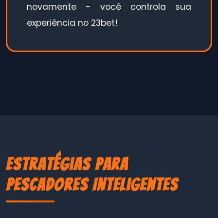
novamente - você controla sua
experiência no 23bet!
Estratégias Para
Pescadores Inteligentes