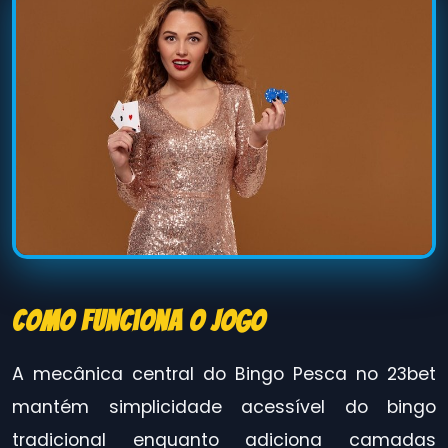
Como Funciona o Jogo
A mecânica central do Bingo Pesca no 23bet
mantém simplicidade acessível do bingo
tradicional enquanto adiciona camadas