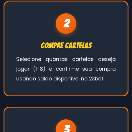
2
Compre Cartelas
Selecione quantas cartelas deseja
jogar (1-8) e confirme sua compra
usando saldo disponível no 23bet.
3