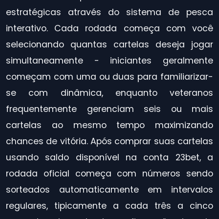
estratégicas através do sistema de pesca
interativo. Cada rodada começa com você
selecionando quantas cartelas deseja jogar
simultaneamente - iniciantes geralmente
começam com uma ou duas para familiarizar-
se com dinâmica, enquanto veteranos
frequentemente gerenciam seis ou mais
cartelas ao mesmo tempo maximizando
chances de vitória. Após comprar suas cartelas
usando saldo disponível na conta 23bet, a
rodada oficial começa com números sendo
sorteados automaticamente em intervalos
regulares, tipicamente a cada três a cinco