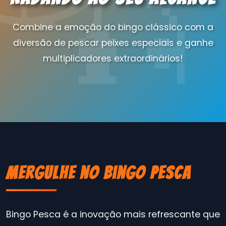
Combine a emoção do bingo clássico com a
diversão de pescar peixes especiais e ganhe
multiplicadores extraordinários!
Mergulhe no Bingo Pesca
Bingo Pesca é a inovação mais refrescante que