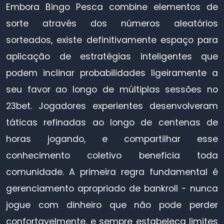
Embora Bingo Pesca combine elementos de
sorte através dos números aleatórios
sorteados, existe definitivamente espaço para
aplicação de estratégias inteligentes que
podem inclinar probabilidades ligeiramente a
seu favor ao longo de múltiplas sessões no
23bet. Jogadores experientes desenvolveram
táticas refinadas ao longo de centenas de
horas jogando, e compartilhar esse
conhecimento coletivo beneficia toda
comunidade. A primeira regra fundamental é
gerenciamento apropriado de bankroll - nunca
jogue com dinheiro que não pode perder
confortavelmente, e sempre estabeleça limites