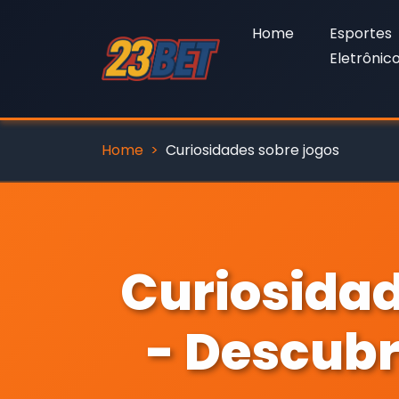
Home
Esportes
Eletrônic
Home
Curiosidades sobre jogos
Curiosidad
- Descubr