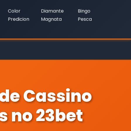
Color
Diamante
Bingo
Predicion
Magnata
Pesca
 de Cassino
s no 23bet