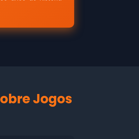
sobre Jogos