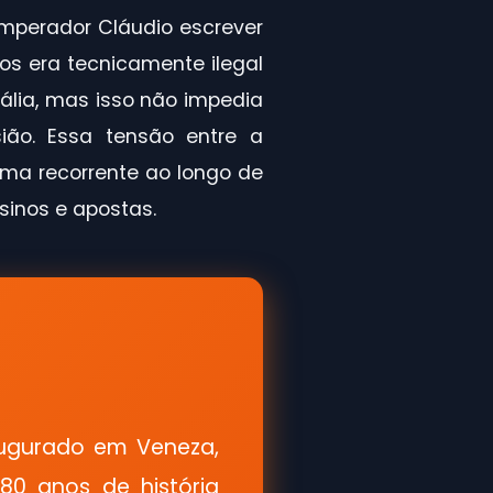
imperador Cláudio escrever
dos era tecnicamente ilegal
nália, mas isso não impedia
ão. Essa tensão entre a
ema recorrente ao longo de
ssinos e apostas.
naugurado em Veneza,
80 anos de história