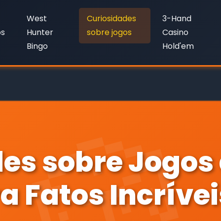
West
Curiosidades
3-Hand
os
Hunter
sobre jogos
Casino
Bingo
Hold'em
es sobre Jogos
a Fatos Incrívei