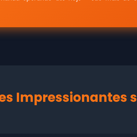
es Impressionantes 