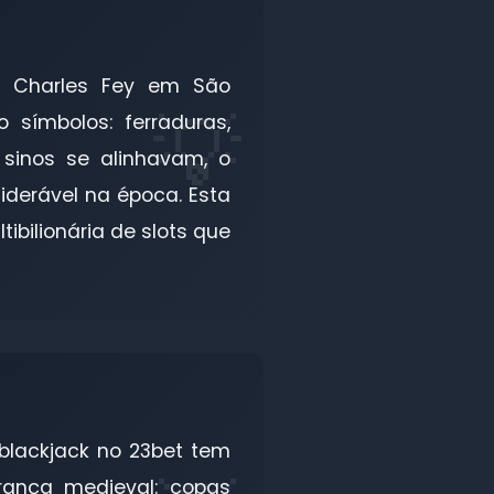
or Charles Fey em São
o símbolos: ferraduras,
sinos se alinhavam, o
derável na época. Esta
ibilionária de slots que
lackjack no 23bet tem
rança medieval: copas