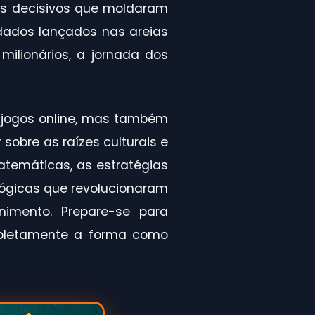
os decisivos que moldaram
dados lançados nas areias
milionários, a jornada dos
 jogos online, mas também
obre as raízes culturais e
atemáticas, as estratégias
lógicas que revolucionaram
imento. Prepare-se para
pletamente a forma como