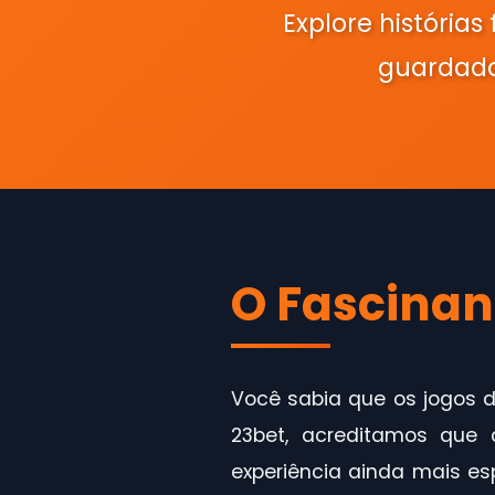
Explore história
guardados
O Fascinan
Você sabia que os jogos d
23bet, acreditamos que 
experiência ainda mais esp