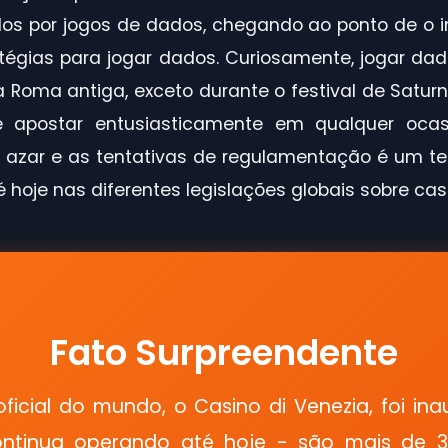
os por jogos de dados, chegando ao ponto de o 
ratégias para jogar dados. Curiosamente, jogar da
 Roma antiga, exceto durante o festival de Satur
 apostar entusiasticamente em qualquer ocasi
 azar e as tentativas de regulamentação é um t
até hoje nas diferentes legislações globais sobre ca
Fato Surpreendente
oficial do mundo, o Casino di Venezia, foi i
continua operando até hoje - são mais de 3