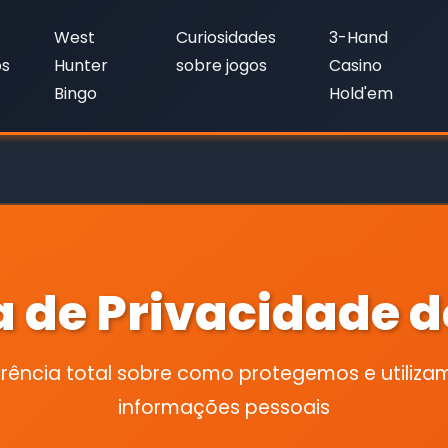
West
Curiosidades
3-Hand
os
Hunter
sobre jogos
Casino
Bingo
Hold'em
ca de Privacidade d
rência total sobre como protegemos e utiliza
informações pessoais