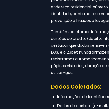
plataforma. As informações c
endereço residencial, número d
identidade, confirmar que voc
prevenção a fraudes e lavagem
Também coletamos informações
cartões de crédito/débito, in
destacar que dados sensíveis
DSS, e o 23bet nunca armazen
registramos automaticamente 
páginas visitadas, duração de
de serviços.
Dados Coletados:
Informações de identifica
Dados de contato (e-mail, 