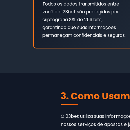
Todos os dados transmitidos entre
você e o 23bet são protegidos por
criptografia SSL de 256 bits,
garantindo que suas informações
permaneçam confidenciais e seguras.
3. Como Usam
O 23bet utiliza suas informaç
nossos serviços de apostas e j