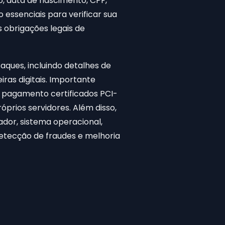
, data de nascimento, CPF,
 essenciais para verificar sua
 obrigações legais de
ques, incluindo detalhes de
ras digitais. Importante
 pagamento certificados PCI-
prios servidores. Além disso,
dor, sistema operacional,
detecção de fraudes e melhoria