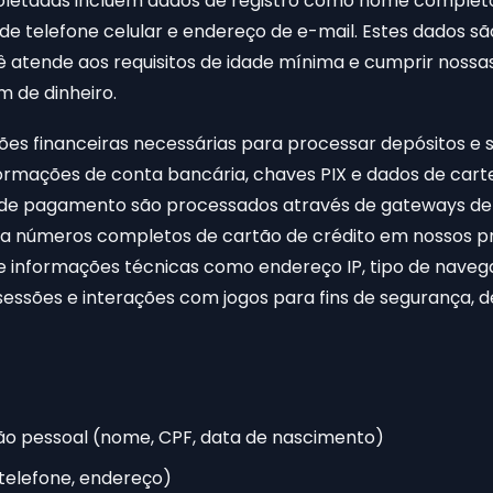
oletadas incluem dados de registro como nome completo
e telefone celular e endereço de e-mail. Estes dados são
ê atende aos requisitos de idade mínima e cumprir nossas
 de dinheiro.
 financeiras necessárias para processar depósitos e sa
formações de conta bancária, chaves PIX e dados de cartei
 de pagamento são processados através de gateways de
a números completos de cartão de crédito em nossos pró
informações técnicas como endereço IP, tipo de navega
 sessões e interações com jogos para fins de segurança, 
ção pessoal (nome, CPF, data de nascimento)
telefone, endereço)