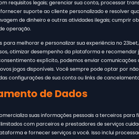
m requisitos legais; gerenciar sua conta, processar tra
 fornecer suporte ao cliente personalizado e resolver qua
avagem de dinheiro e outras atividades ilegais; cumprir ob
 de operação.
 para melhorar e personalizar sua experiência no 23bet,
rsos, otimizar desempenho da plataforma e recomendar 
 consentimento explícito, podemos enviar comunicações 
 novos jogos disponíveis. Você sempre pode optar por n
as configurações de sua conta ou links de cancelamento
hamento de Dados
omercializa suas informações pessoais a terceiros para f
imitados com parceiros e prestadores de serviços cuid
lataforma e fornecer serviços a você. Isso inclui proce