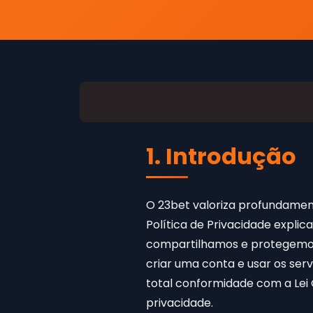
1. Introdução
O 23bet valoriza profundamen
Política de Privacidade expl
compartilhamos e protegemos 
criar uma conta e usar os ser
total conformidade com a Lei 
privacidade.