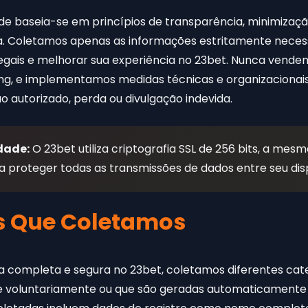
e baseia-se em princípios de transparência, minimização
ta. Coletamos apenas as informações estritamente neces
legais e melhorar sua experiência no 23bet. Nunca vende
ing, e implementamos medidas técnicas e organizacionais
 autorizado, perda ou divulgação indevida.
dade:
O 23bet utiliza criptografia SSL de 256 bits, a mes
ara proteger todas as transmissões de dados entre seu disp
s Que Coletamos
a completa e segura no 23bet, coletamos diferentes cat
e voluntariamente ou que são geradas automaticamente 