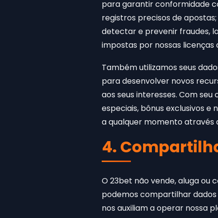
para garantir conformidade co
registros precisos de apostas;
detectar e prevenir fraudes, l
impostas por nossas licenças
Também utilizamos seus dados
para desenvolver novos recu
aos seus interesses. Com seu
especiais, bônus exclusivos e
a qualquer momento através d
4. Compartil
O 23bet não vende, aluga ou c
podemos compartilhar dados l
nos auxiliam a operar nossa p